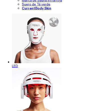
Manta de Sauna Infrarroja
Suero de Té verde
CurrentBody Skin
LED