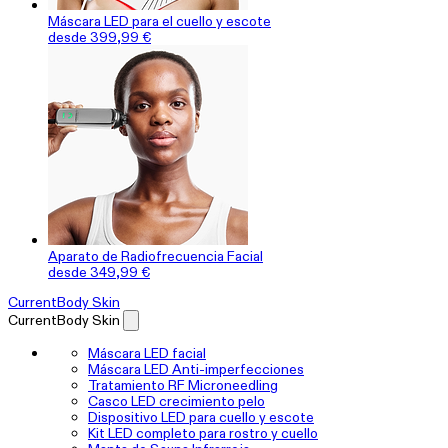
Máscara LED para el cuello y escote
desde 399,99 €
Aparato de Radiofrecuencia Facial
desde 349,99 €
CurrentBody Skin
CurrentBody Skin
Máscara LED facial
Máscara LED Anti-imperfecciones
Tratamiento RF Microneedling
Casco LED crecimiento pelo
Dispositivo LED para cuello y escote
Kit LED completo para rostro y cuello